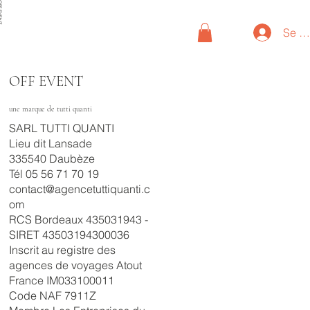
VENT
Se c
OFF EVENT
une marque de tutti quanti
SARL TUTTI QUANTI
Lieu dit Lansade
335540 Daubèze
Tél 05 56 71 70 19
contact@agencetuttiquanti.c
om
RCS Bordeaux 435031943 -
SIRET 43503194300036
Inscrit au registre des
agences de voyages Atout
France IM033100011
Code NAF 7911Z